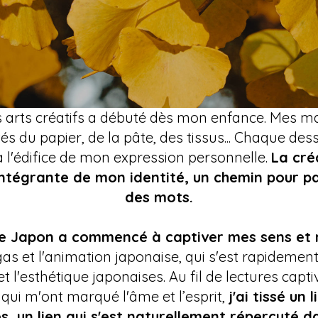
 arts créatifs a débuté dès mon enfance. Mes m
lités du papier, de la pâte, des tissus... Chaque d
 l'édifice de mon expression personnelle.
La cré
intégrante de mon identité, un chemin pour p
des mots.
 le Japon a commencé à captiver mes sens et 
gas et l'animation japonaise, qui s'est rapide
 et l'esthétique japonaises. Au fil de lectures ca
qui m'ont marqué l'âme et l’esprit,
j'ai tissé un
s, un lien qui s'est naturellement répercuté d