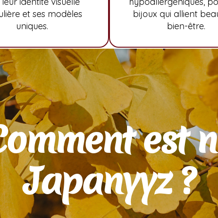
leur identité visuelle
hypoallergéniques, po
ulière et ses modèles
bijoux qui allient bea
uniques.
bien-être.
Comment est n
Japanyyz ?