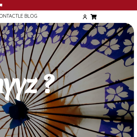
T
🚚
ONTACT
LE BLOG
yyz ?