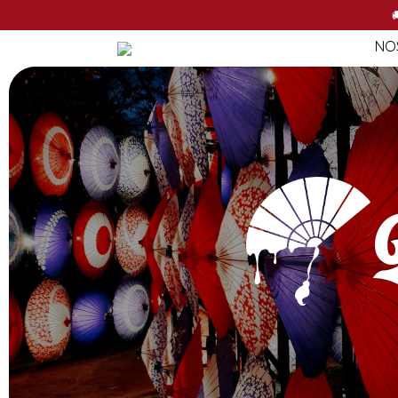
NO

NO