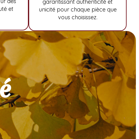
ur des
garantissant authenticité et
uté et
unicité pour chaque pièce que
vous choisissez.
é