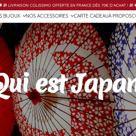
S BIJOUX
NOS ACCESSOIRES
OBJETS JAPONAIS
CONTAC
 🎁 LIVRAISON COLISSIMO OFFERTE EN FRANCE DÈS 70€ D'ACHAT ! 🎁 
S BIJOUX
NOS ACCESSOIRES
CARTE CADEAU
À PROPOS
C
Qui est Japan