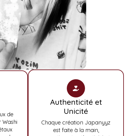
Authenticité et
Unicité
aux de
r Washi
Chaque création Japanyyz
étaux
est faite à la main,