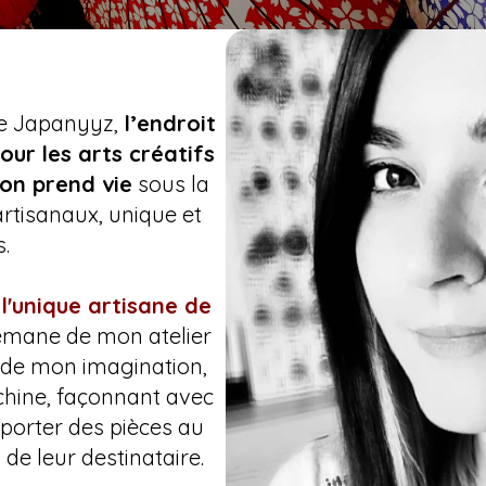
de Japanyyz,
l’endroit
ur les arts créatifs
pon prend vie
sous la
artisanaux, unique et
.
 l'unique artisane de
 émane de mon atelier
t de mon imagination,
chine, façonnant avec
porter des pièces au
de leur destinataire.