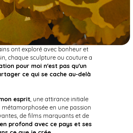
ains ont exploré avec bonheur et
essin, chaque sculpture ou couture a
ation pour moi n'est pas qu'un
artager ce qui se cache au-delà
mon esprit
, une attirance initiale
ment métamorphosée en une passion
ptivantes, de films marquants et de
 lien profond avec ce pays et ses
ans ce que je crée
.