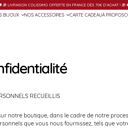
S BIJOUX
NOS ACCESSOIRES
OBJETS JAPONAIS
CONTAC
 🎁 LIVRAISON COLISSIMO OFFERTE EN FRANCE DÈS 70€ D'ACHAT ! 🎁 
S BIJOUX
NOS ACCESSOIRES
CARTE CADEAU
À PROPOS
C
fidentialité
ERSONNELS RECUEILLIS
ur notre boutique, dans le cadre de notre proces
rsonnels que vous nous fournissez, tels que votr