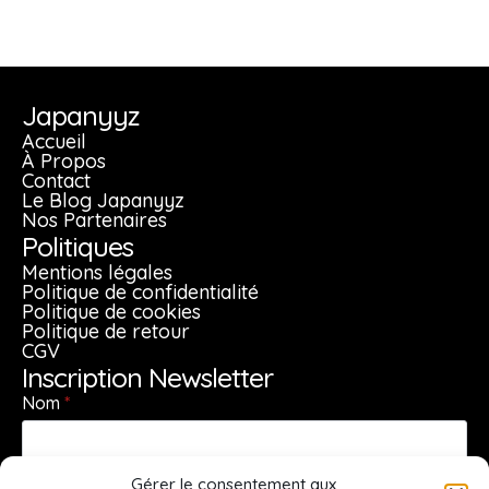
variations.
variations.
Les
Les
options
options
peuvent
peuvent
Japanyyz
être
être
Accueil
À Propos
choisies
choisies
Contact
sur
sur
Le Blog Japanyyz
la
la
Nos Partenaires
Politiques
page
page
du
du
Mentions légales
Politique de confidentialité
produit
produit
Politique de cookies
Politique de retour
CGV
Inscription Newsletter
Nom
*
Gérer le consentement aux