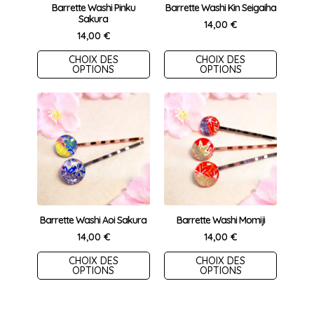
choisies
choisies
Barrette Washi Pinku
Barrette Washi Kin Seigaiha
Sakura
sur
sur
14,00
€
14,00
€
la
la
page
page
Ce
Ce
CHOIX DES
CHOIX DES
OPTIONS
OPTIONS
du
du
produit
produit
produit
produit
a
a
plusieurs
plusieurs
variations.
variations.
Les
Les
options
options
peuvent
peuvent
être
être
choisies
choisies
Barrette Washi Aoi Sakura
Barrette Washi Momiji
sur
sur
14,00
€
14,00
€
la
la
Ce
Ce
CHOIX DES
CHOIX DES
page
page
OPTIONS
OPTIONS
produit
produit
du
du
a
a
produit
produit
plusieurs
plusieurs