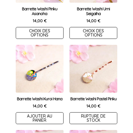
Barrette Washi Pinku
Barrette Washi Umi
Asanoha
Seigaiha
14,00
€
14,00
€
Ce
Ce
CHOIX DES
CHOIX DES
OPTIONS
OPTIONS
produit
produit
a
a
plusieurs
plusieurs
variations.
variations.
Les
Les
options
options
peuvent
peuvent
être
être
choisies
choisies
Barrette Washi Kuroi Hana
Barrette Washi Pastel Pinku
sur
sur
14,00
€
14,00
€
la
la
AJOUTER AU
RUPTURE DE
page
page
PANIER
STOCK
du
du