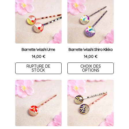
produit
produit
Barrette Washi Ume
Barrette Washi Shiro Kikko
14,00
€
14,00
€
Ce
Ce
RUPTURE DE
CHOIX DES
STOCK
OPTIONS
produit
produit
a
a
plusieurs
plusieurs
variations.
variations.
Les
Les
options
options
peuvent
peuvent
être
être