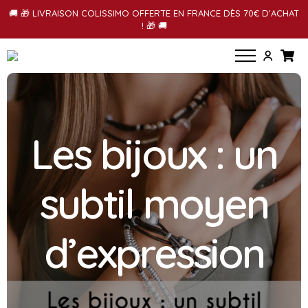
🚚 🎁 LIVRAISON COLISSIMO OFFERTE EN FRANCE DÈS 70€ D'ACHAT
! 🎁 🚚
Les bijoux : un
subtil moyen
d’expression