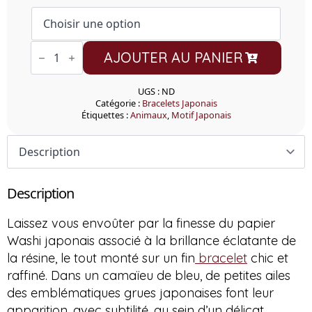
quantité
AJOUTER AU PANIER
de
Bracelet
Washi
Aoi
UGS :
ND
Tsuru
Catégorie :
Bracelets Japonais
Étiquettes :
Animaux
,
Motif Japonais
Description
Laissez vous envoûter par la finesse du papier
Washi japonais associé à la brillance éclatante de
la résine, le tout monté sur un fin
bracelet
chic et
raffiné. Dans un camaïeu de bleu, de petites ailes
des emblématiques grues japonaises font leur
apparition, avec subtilité, au sein d’un délicat