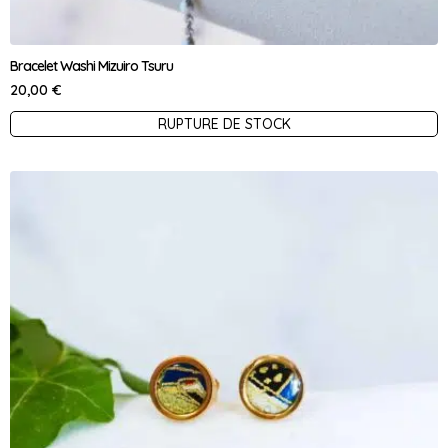
Bracelet Washi Mizuiro Tsuru
20,00
€
Ce
RUPTURE DE STOCK
produit
a
plusieurs
variations.
Les
options
peuvent
être
choisies
sur
la
page
du