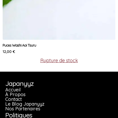
produit
Puces Washi Aoi Tsuru
12,00
€
Rupture de stock
Japanyyz
Accueil
À Propos
Contact
Le Blog Japanyyz
Nos Partenaires
Politiques