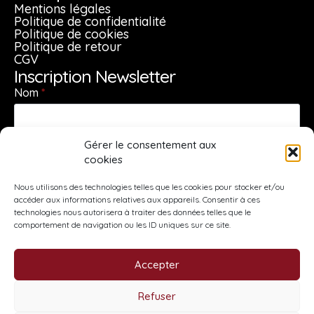
Mentions légales
Politique de confidentialité
Politique de cookies
Politique de retour
CGV
Inscription Newsletter
Nom
*
Gérer le consentement aux
Prénom
*
cookies
Nous utilisons des technologies telles que les cookies pour stocker et/ou
accéder aux informations relatives aux appareils. Consentir à ces
E-mail
*
technologies nous autorisera à traiter des données telles que le
comportement de navigation ou les ID uniques sur ce site.
Accepter
S'inscrire
Refuser