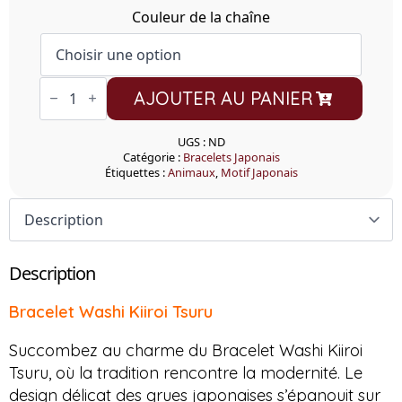
Couleur de la chaîne
quantité
AJOUTER AU PANIER
de
Bracelet
Washi
Kiiroi
UGS :
ND
Tsuru
Catégorie :
Bracelets Japonais
Étiquettes :
Animaux
,
Motif Japonais
Description
Bracelet Washi Kiiroi Tsuru
Succombez au charme du Bracelet Washi Kiiroi
Tsuru, où la tradition rencontre la modernité. Le
design délicat des grues japonaises s’épanouit sur