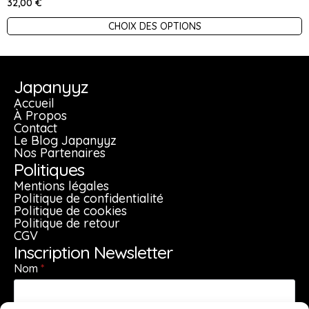
32,00
€
Ce
CHOIX DES OPTIONS
produit
a
plusieurs
Japanyyz
variations.
Accueil
Les
À Propos
Contact
options
Le Blog Japanyyz
peuvent
Nos Partenaires
être
Politiques
choisies
Mentions légales
sur
Politique de confidentialité
Politique de cookies
la
Politique de retour
page
CGV
du
Inscription Newsletter
produit
Nom
*