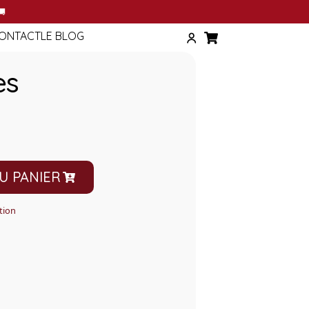
T
🚚
ONTACT
LE BLOG
es
U PANIER
tion