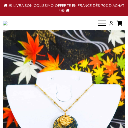
🚚 🎁 LIVRAISON COLISSIMO OFFERTE EN FRANCE DÈS 70€ D'ACHAT
! 🎁 🚚