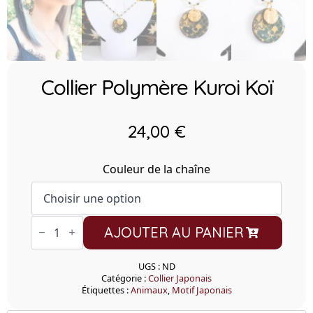
Collier Polymère Kuroi Koï
24,00
€
Couleur de la chaîne
quantité
AJOUTER AU PANIER
de
Collier
Polymère
Kuroi
UGS :
ND
Koï
Catégorie :
Collier Japonais
Étiquettes :
Animaux
,
Motif Japonais