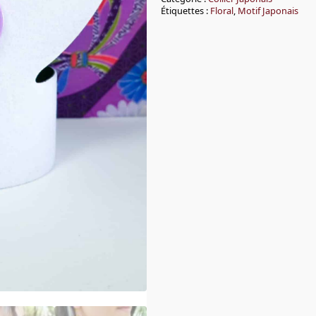
Murasaki
Étiquettes :
Floral
,
Motif Japonais
Hana