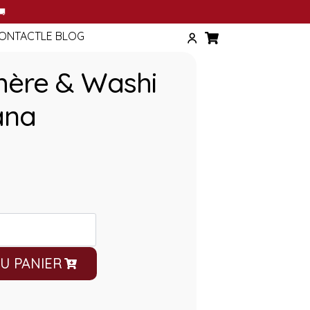
T
🚚
ONTACT
LE BLOG
ymère & Washi
ana
U PANIER