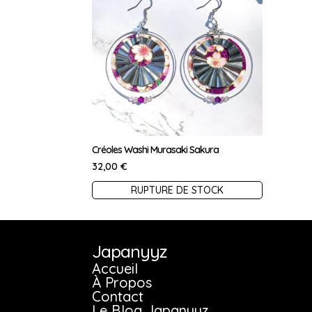
Créoles Washi Murasaki Sakura
32,00
€
Ce
RUPTURE DE STOCK
produit
a
plusieurs
Japanyyz
variations.
Accueil
À Propos
Les
Contact
options
Le Blog Japanyyz