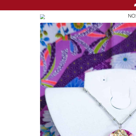
NO

NO