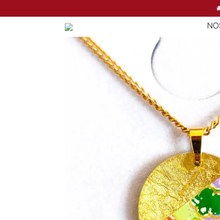
NO

NO