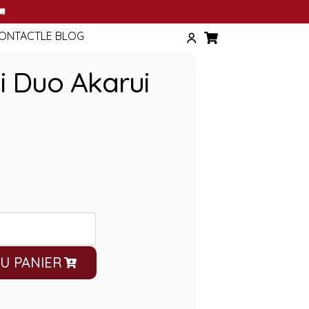
T
🚚
ONTACT
LE BLOG
i Duo Akarui
U PANIER