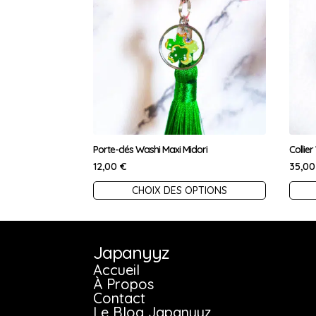
Porte-clés Washi Maxi Midori
Collie
12,00
€
35,0
Ce
Ce
CHOIX DES OPTIONS
produit
prod
a
a
plusieurs
plus
Japanyyz
variations.
vari
Accueil
À Propos
Les
Les
Contact
options
opt
Le Blog Japanyyz