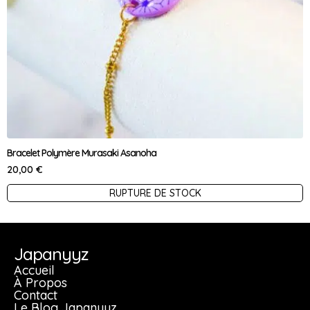
page
du
produit
Bracelet Polymère Murasaki Asanoha
20,00
€
Ce
RUPTURE DE STOCK
produit
a
plusieurs
Japanyyz
variations.
Accueil
Les
À Propos
Contact
options
Le Blog Japanyyz