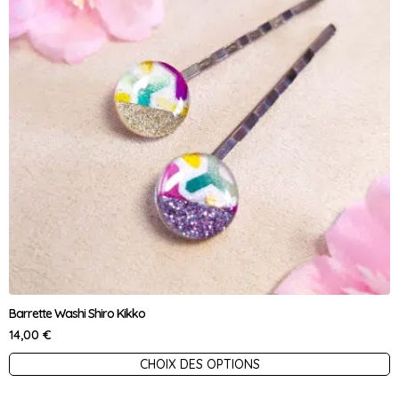
Barrette Washi Shiro Kikko
14,00
€
Ce
CHOIX DES OPTIONS
produit