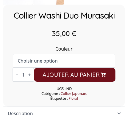
Collier Washi Duo Murasaki
35,00
€
Couleur
quantité
AJOUTER AU PANIER
de
Collier
Washi
Duo
UGS :
ND
Murasaki
Catégorie :
Collier Japonais
Étiquette :
Floral