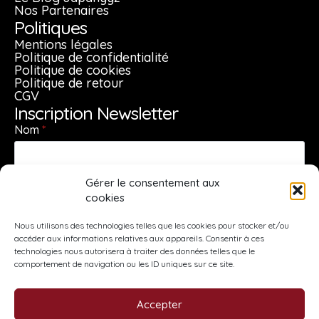
peuvent
Nos Partenaires
être
Politiques
choisies
Mentions légales
sur
Politique de confidentialité
Politique de cookies
la
Politique de retour
page
CGV
du
Inscription Newsletter
produit
Nom
*
Gérer le consentement aux
Prénom
*
cookies
Nous utilisons des technologies telles que les cookies pour stocker et/ou
accéder aux informations relatives aux appareils. Consentir à ces
E-mail
*
technologies nous autorisera à traiter des données telles que le
comportement de navigation ou les ID uniques sur ce site.
Accepter