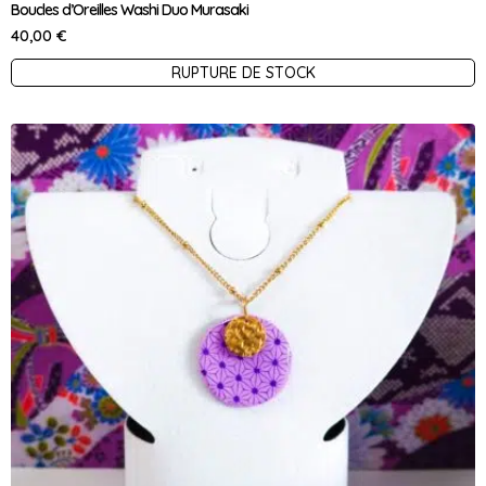
Boucles d’Oreilles Washi Duo Murasaki
40,00
€
Ce
RUPTURE DE STOCK
produit
a
plusieurs
variations.
Les
options
peuvent
être
choisies
sur
la
page
du
produit