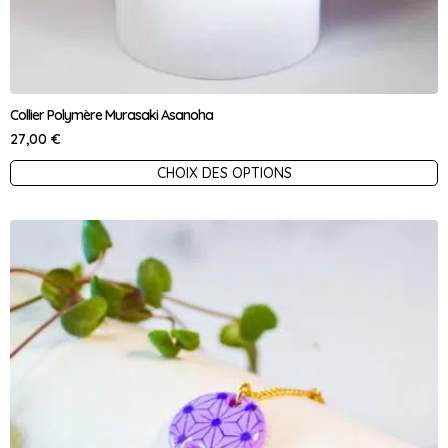
Collier Polymère Murasaki Asanoha
27,00
€
Ce
CHOIX DES OPTIONS
produit
a
plusieurs
variations.
Les
options
peuvent
être
choisies
sur
la