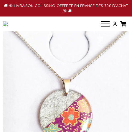
🚚 🎁 LIVRAISON COLISSIMO OFFERTE EN FRANCE DÈS 70€ D'ACHAT
! 🎁 🚚