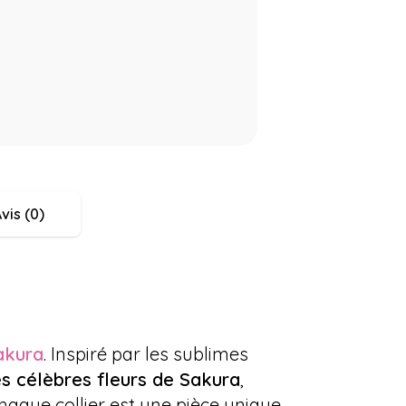
vis (0)
akura
. Inspiré par les sublimes
es célèbres fleurs de Sakura
,
chaque collier est une pièce unique