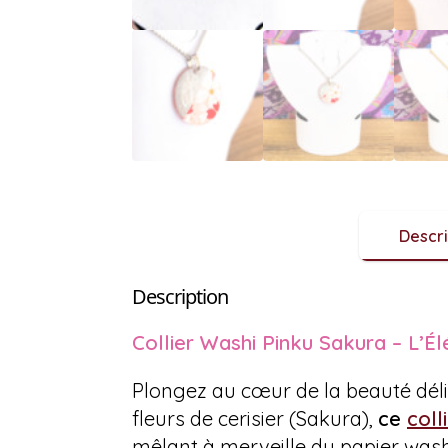
Descri
Description
Collier Washi Pinku Sakura – L’É
Plongez au cœur de la beauté dél
fleurs de cerisier (Sakura),
ce
coll
mêlant à merveille du papier washi