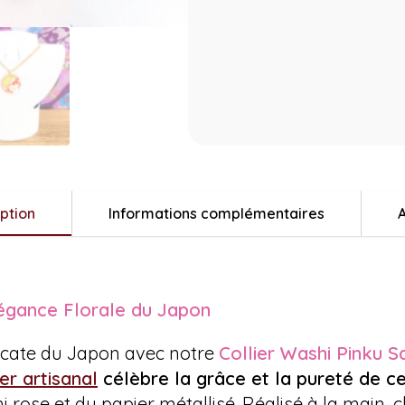
ption
Informations complémentaires
A
légance Florale du Japon
icate du Japon avec notre
Collier Washi Pinku S
ier artisanal
célèbre la grâce et la pureté de c
 rose et du papier métallisé. Réalisé à la main, 