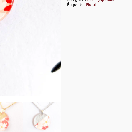
Sakura
Étiquette :
Floral