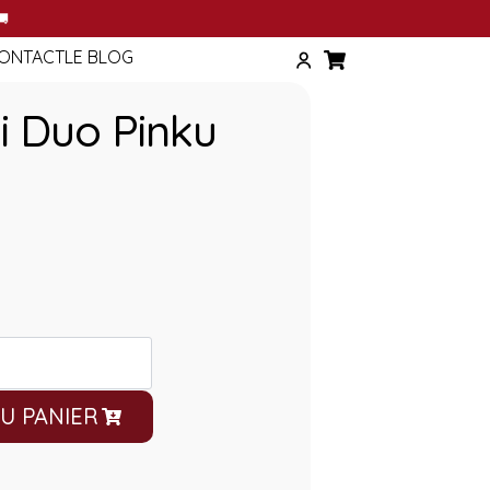
T
🚚
ONTACT
LE BLOG
i Duo Pinku
U PANIER