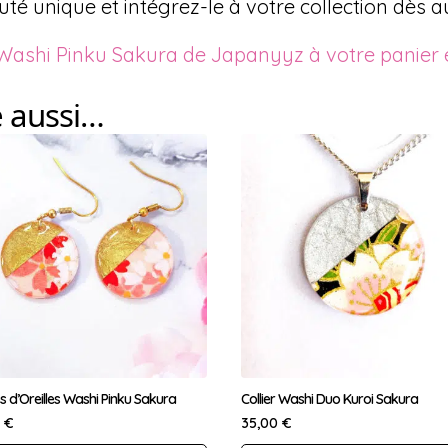
é unique et intégrez-le à votre collection dès au
Washi Pinku Sakura de Japanyyz à votre panier et
e aussi…
s d’Oreilles Washi Pinku Sakura
Collier Washi Duo Kuroi Sakura
0
€
35,00
€