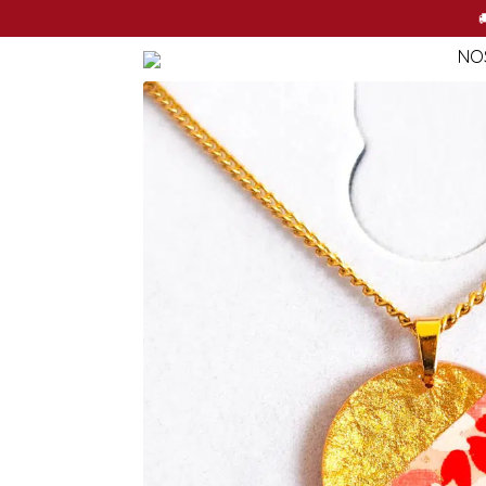
NO

NO