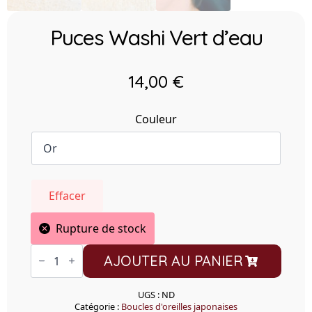
Puces Washi Vert d’eau
14,00
€
Couleur
Effacer
Rupture de stock
quantité
AJOUTER AU PANIER
de
Puces
Washi
Vert
UGS :
ND
d'eau
Catégorie :
Boucles d'oreilles japonaises