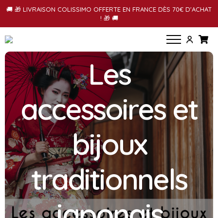
🚚 🎁 LIVRAISON COLISSIMO OFFERTE EN FRANCE DÈS 70€ D'ACHAT
! 🎁 🚚
Les
accessoires et
bijoux
traditionnels
japonais