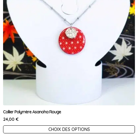
Collier Polymère Asanoha Rouge
24,00
€
Ce
CHOIX DES OPTIONS
produit