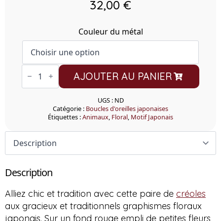
32,00
€
Couleur du métal
quantité
AJOUTER AU PANIER
de
Créoles
Washi
Akai
UGS :
ND
Tsuru
Catégorie :
Boucles d'oreilles japonaises
Étiquettes :
Animaux
,
Floral
,
Motif Japonais
Description
Alliez chic et tradition avec cette paire de
créoles
aux gracieux et traditionnels graphismes floraux
japonais.
Sur un fond rouge empli de petites fleurs