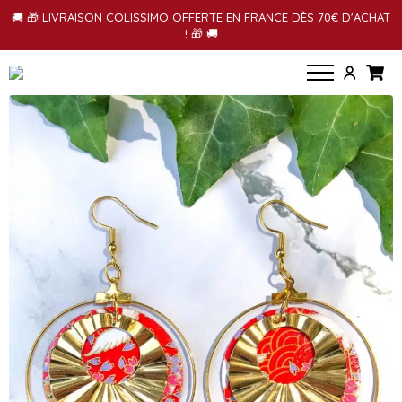
🚚 🎁 LIVRAISON COLISSIMO OFFERTE EN FRANCE DÈS 70€ D'ACHAT
! 🎁 🚚