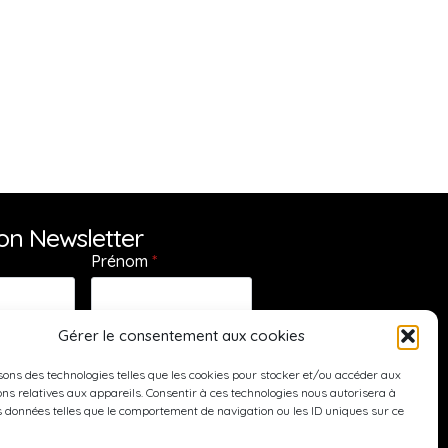
ion Newsletter
Prénom
*
Gérer le consentement aux cookies
sons des technologies telles que les cookies pour stocker et/ou accéder aux
ns relatives aux appareils. Consentir à ces technologies nous autorisera à
s données telles que le comportement de navigation ou les ID uniques sur ce
ire