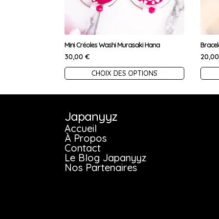
Mini Créoles Washi Murasaki Hana
Bracel
30,00
€
20,0
Ce
Ce
CHOIX DES OPTIONS
produit
prod
a
a
plusieurs
plus
Japanyyz
variations.
vari
Accueil
À Propos
Les
Les
Contact
options
opt
Le Blog Japanyyz
Nos Partenaires
peuvent
peu
être
être
choisies
choi
sur
sur