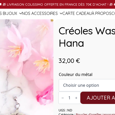
S BIJOUX
NOS ACCESSOIRES
OBJETS JAPONAIS
CONTAC
 🎁 LIVRAISON COLISSIMO OFFERTE EN FRANCE DÈS 70€ D'ACHAT ! 🎁 
S BIJOUX
NOS ACCESSOIRES
CARTE CADEAU
À PROPOS
C
Créoles Was
Hana
32,00
€
Couleur du métal
quantité
AJOUTER A
de
Créoles
Washi
Murasaki
UGS :
ND
Hana
Catégorie :
Boucles d'oreilles japonai