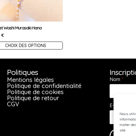
et Washi Murasaki Hana
0
€
CHOIX DES OPTIONS
uit
ieurs
Politiques
Inscript
ations.
Mentions légales
Nom
*
Politique de confidentialité
Politique de cookies
ions
Politique de retour
CGV
vent
E-mail
*
Nous utili
informatio
sies
traiter de
site.
S'inscr