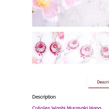
Descri
Description
Créoles Washi Murasaki Hana