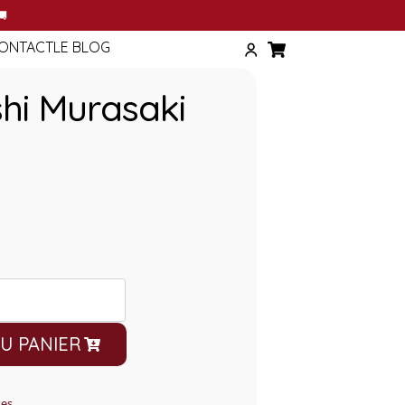
T
🚚
ONTACT
LE BLOG
hi Murasaki
U PANIER
ses