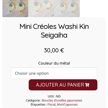
Mini Créoles Washi Kin
Seigaiha
30,00
€
Couleur du métal
quantité
AJOUTER AU PANIER
de
Mini
Créoles
Washi
UGS :
ND
Kin
Catégorie :
Boucles d'oreilles japonaises
Seigaiha
Étiquettes :
Floral
,
Motif Japonais