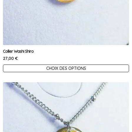
Collier Washi Shiro
27,00
€
Ce
CHOIX DES OPTIONS
produit
a
plusieurs
variations.
Les
options
peuvent
être