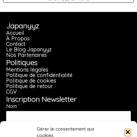
produit
a
plusieurs
Japanyyz
variations.
Accueil
Les
À Propos
Contact
options
Le Blog Japanyyz
peuvent
Nos Partenaires
être
Politiques
choisies
Mentions légales
sur
Politique de confidentialité
Politique de cookies
la
Politique de retour
page
CGV
du
Inscription Newsletter
produit
Nom
*
Gérer le consentement aux
Prénom
*
cookies