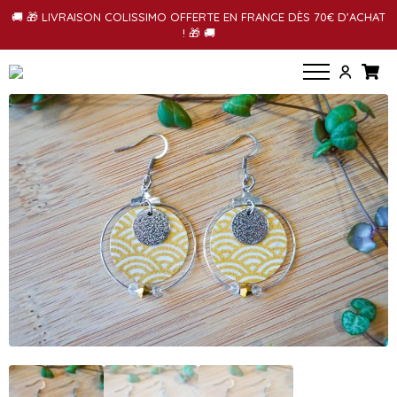
🚚 🎁 LIVRAISON COLISSIMO OFFERTE EN FRANCE DÈS 70€ D'ACHAT
! 🎁 🚚