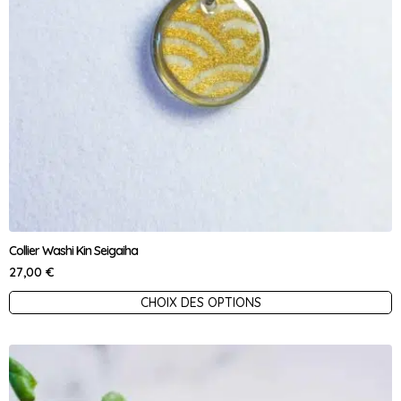
choisies
sur
la
page
du
produit
Collier Washi Kin Seigaiha
27,00
€
Ce
CHOIX DES OPTIONS
produit
a
plusieurs
variations.